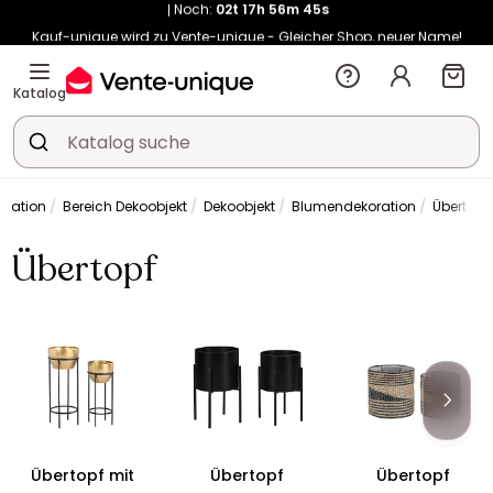
Noch:
02t
17h
56m
45s
Kauf-unique wird zu Vente-unique - Gleicher Shop, neuer Name!
-10% ab 400€ mit
HEAT10
auf Vente-unique-Produkte
Noch:
02t
19h
09m
29s
Katalog
oration
Bereich Dekoobjekt
Dekoobjekt
Blumendekoration
Übertopf
Übertopf
Übertopf mit
Übertopf
Übertopf