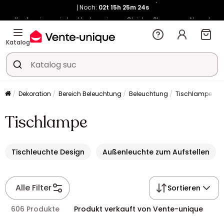
Kauf-unique wird zu Vente-unique - Gleicher Shop, neuer Name!
-10% ab 400€ mit
HEAT10
auf Vente-unique-Produkte
Noch:
02t
15h
25m
31s
Katalog
Dekoration
Bereich Beleuchtung
Beleuchtung
Tischlampe
Tischlampe
Tischleuchte Design
Außenleuchte zum Aufstellen
Alle Filter
Sortieren
606 Produkte
Produkt verkauft von Vente-unique