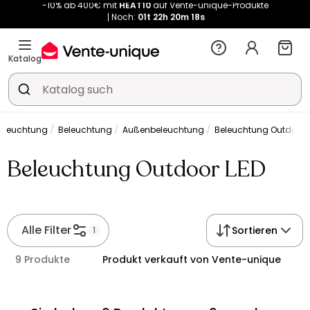
Noch:
01t
22h
20m
17s
Kauf-unique wird zu Vente-unique - Gleicher Shop, neuer Name!
-10% ab 400€ mit
HEAT10
auf Vente-unique-Produkte
Noch:
01t
22h
20m
24s
Katalog
Beleuchtung
Beleuchtung
Außenbeleuchtung
Beleuchtung Outdoor 
Beleuchtung Outdoor LED
Alle Filter
Sortieren
1
9 Produkte
Produkt verkauft von Vente-unique