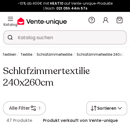
-10% ab 400€ mit
HEAT10
auf Vente-unique-Produkte
Noch:
02t
05h
44m
57s
Kauf-unique wird zu Vente-unique - Gleicher Shop, neuer Name!
-10% ab 400€ mit
HEAT10
auf Vente-unique-Produkte
Katalog
Noch:
02t
05h
45m
03s
 Textilien
Textilie
Schlafzimmertextilie
Schlafzimmertextilie 240x26
Schlafzimmertextilie
240x260cm
Alle Filter
Sortieren
1
47 Produkte
Produkt verkauft von Vente-unique