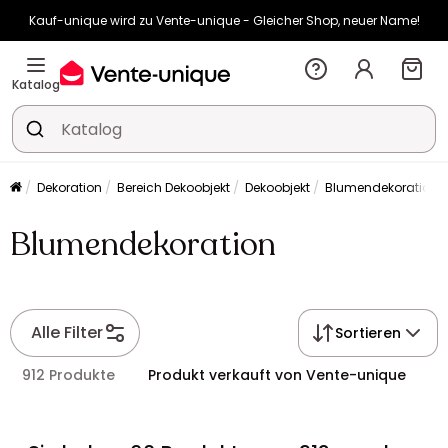
Kauf-unique wird zu Vente-unique - Gleicher Shop, neuer Name!
-10% ab 400€ mit
HEAT10
auf Vente-unique-Produkte
Noch:
01t
20h
53m
02s
Katalog
Dekoration
Bereich Dekoobjekt
Dekoobjekt
Blumendekoration
Blumendekoration
Alle Filter
Sortieren
912 Produkte
Produkt verkauft von Vente-unique