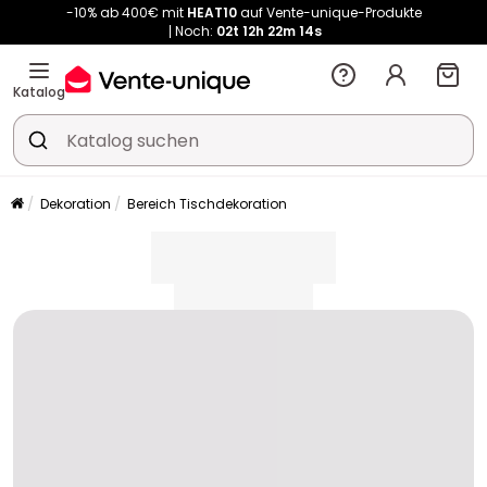
-10% ab 400€ mit
HEAT10
auf Vente-unique-Produkte
Noch:
02t
12h
22m
14s
Kauf-unique wird zu Vente-unique - Gleicher Shop, neuer Name!
-10% ab 400€ mit
HEAT10
auf Vente-unique-Produkte
Katalog
Noch:
02t
12h
22m
21s
Dekoration
Bereich Tischdekoration
placeholder
placeholder