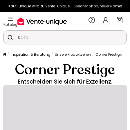
Kauf-unique wird zu Vente-unique - Gleicher Shop, neuer Name!
-10% ab 400€ mit
HEAT10
auf Vente-unique-Produkte
Noch:
02t
17h
02m
50s
Katalog
Inspiration & Beratung
Unsere Produktserien
Corner Prestige
Corner Prestige
Entscheiden Sie sich für Exzellenz.