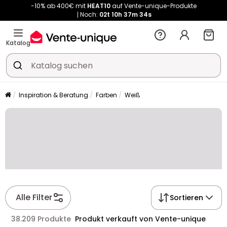
Noch:
02t
10h
37m
34s
Kauf-unique wird zu Vente-unique - Gleicher Shop, neuer Name!
-10% ab 400€ mit
HEAT10
auf Vente-unique-Produkte
Noch:
02t
10h
37m
41s
Katalog
Inspiration & Beratung
Farben
Weiß
Alle Filter
Sortieren
38.209 Produkte
Produkt verkauft von Vente-unique