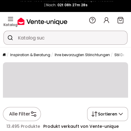
Kauf-unique wird zu Vente-unique - Gleicher Shop, neuer Name!
-10% ab 400€ mit
HEAT10
auf Vente-unique-Produkte
Noch:
02t
09h
45m
27s
Katalog
Inspiration & Beratung
Ihre bevorzugten Stilrichtungen
Stil Desi
Alle Filter
Sortieren
13.495 Produkte
Produkt verkauft von Vente-unique