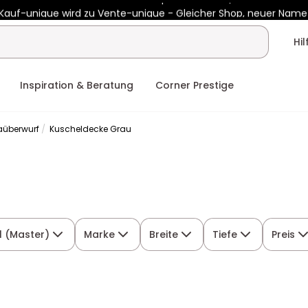
Kauf-unique wird zu Vente-unique - Gleicher Shop, neuer Name
b 400€ mit
HEAT10
auf Vente-unique-Produkte
Noch:
02t
09h
Hi
Inspiration & Beratung
Corner Prestige
aüberwurf
Kuscheldecke Grau
l (Master)
Marke
Breite
Tiefe
Preis