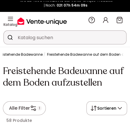
Noch:
02t
07h
54m
08s
Kauf-unique wird zu Vente-unique - Gleicher Shop, neuer Name!
-10% ab 400€ mit
HEAT10
auf Vente-unique-Produkte
Noch:
02t
08h
23m
43s
Katalog
reistehende Badewanne
Freistehende Badewanne auf dem Boden aufzu
Freistehende Badewanne auf
dem Boden aufzustellen
Alle Filter
Sortieren
1
58 Produkte