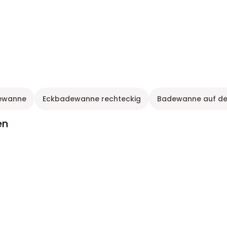
dewanne
Eckbadewanne rechteckig
Badewanne auf de
en