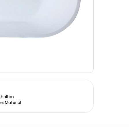
thalten
es Material