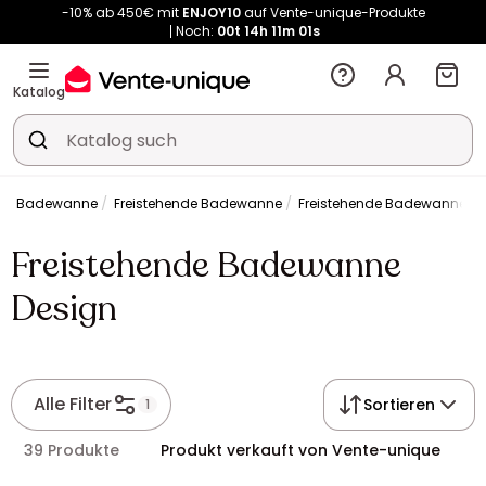
-10% ab 450€ mit
ENJOY10
auf Vente-unique-Produkte
Noch:
00t
14h
11m
00s
Kauf-unique wird zu Vente-unique - Gleicher Shop, neuer Name!
-10% ab 450€ mit
ENJOY10
auf Vente-unique-Produkte
Katalog
Noch:
00t
14h
11m
08s
Badewanne
Freistehende Badewanne
Freistehende Badewanne De
Freistehende Badewanne
Design
Alle Filter
Sortieren
1
39 Produkte
Produkt verkauft von Vente-unique