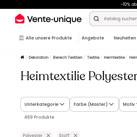
-10% a
Alle unsere Produkte
Angebote
Neuheiten
Dekoration
Bereich Textilien
Textilie
Heimtextilie
Heim
Heimtextilie Polyeste
Unterkategorie
Farbe (Master)
Motiv
469 Produkte
Polyester
Stoff