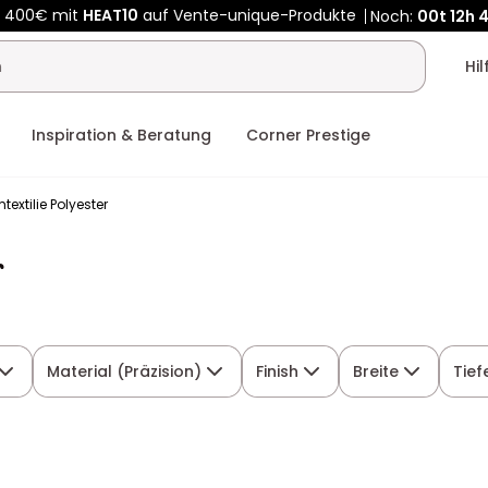
Kauf-unique wird zu Vente-unique - Gleicher Shop, neuer Name
b 400€ mit
HEAT10
auf Vente-unique-Produkte
Noch:
00t
12h
Hi
Inspiration & Beratung
Corner Prestige
textilie Polyester
r
Material (Präzision)
Finish
Breite
Tief