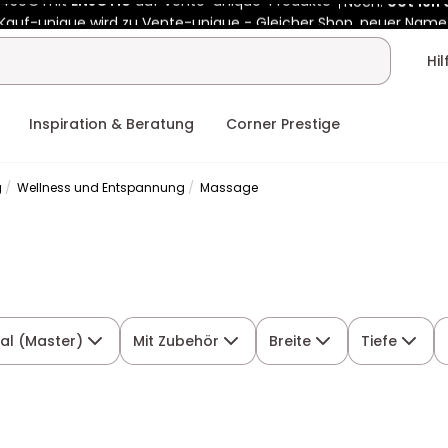
Kauf-unique wird zu Vente-unique - Gleicher Shop, neuer Name
b 450€ mit
ENJOY10
auf Vente-unique-Produkte
Noch:
00t
19h
Hi
Inspiration & Beratung
Corner Prestige
g
Wellness und Entspannung
Massage
al (Master)
Mit Zubehör
Breite
Tiefe