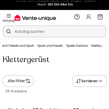
Noch:
00t
03h
58m
30s
Kauf-unique wird zu Vente-unique - Gleicher Shop, neuer Name!
-10% ab 450€ mit
ENJOY10
auf Vente-unique-Produkte
Noch:
00t
04h
57m
58s
Katalog
reich Freizeit und Sport
Sport und Freizeit
Spiele Outdoor
Klettergerüs
Klettergerüst
Alle Filter
Sortieren
25 Produkte