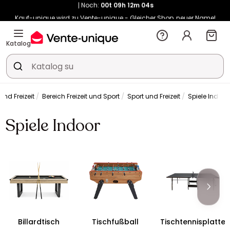
Kauf-unique wird zu Vente-unique - Gleicher Shop, neuer Name!
-10% ab 450€ mit
ENJOY10
auf Vente-unique-Produkte
Noch:
00t
09h
12m
12s
Katalog
und Freizeit
Bereich Freizeit und Sport
Sport und Freizeit
Spiele Indoor
Spiele Indoor
Billardtisch
Tischfußball
Tischtennisplatte