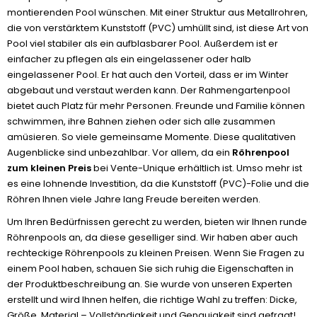
montierenden Pool wünschen. Mit einer Struktur aus Metallrohren,
die von verstärktem Kunststoff (PVC) umhüllt sind, ist diese Art von
Pool viel stabiler als ein aufblasbarer Pool. Außerdem ist er
einfacher zu pflegen als ein eingelassener oder halb
eingelassener Pool. Er hat auch den Vorteil, dass er im Winter
abgebaut und verstaut werden kann. Der Rahmengartenpool
bietet auch Platz für mehr Personen. Freunde und Familie können
schwimmen, ihre Bahnen ziehen oder sich alle zusammen
amüsieren. So viele gemeinsame Momente. Diese qualitativen
Augenblicke sind unbezahlbar. Vor allem, da ein
Röhrenpool
zum kleinen Preis
bei Vente-Unique erhältlich ist. Umso mehr ist
es eine lohnende Investition, da die Kunststoff (PVC)-Folie und die
Röhren Ihnen viele Jahre lang Freude bereiten werden.
Um Ihren Bedürfnissen gerecht zu werden, bieten wir Ihnen runde
Röhrenpools an, da diese geselliger sind. Wir haben aber auch
rechteckige Röhrenpools zu kleinen Preisen. Wenn Sie Fragen zu
einem Pool haben, schauen Sie sich ruhig die Eigenschaften in
der Produktbeschreibung an. Sie wurde von unseren Experten
erstellt und wird Ihnen helfen, die richtige Wahl zu treffen: Dicke,
Größe, Material – Vollständigkeit und Genauigkeit sind gefragt!