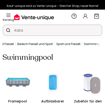
Kauf-unique wird zu Vente-unique - Gleicher Shop, neuer Name!
-10% ab 400€ mit
HEAT10
auf Vente-unique-Produkte
Noch:
01t
14h
12m
30s
Katalog
d Freizeit
Bereich Freizeit und Sport
Sport und Freizeit
Swimmingpoo
Swimmingpool
Framepool
Aufblasbarer
Zubehör für den