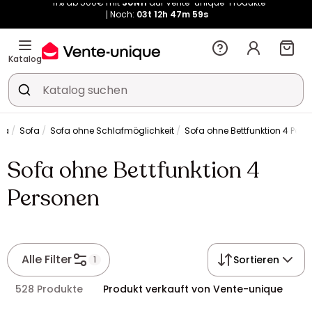
Noch:
03t
12h
47m
58s
Kauf-unique wird zu Vente-unique - Gleicher Shop, neuer Name!
-11% ab 500€ mit
SUN11
auf Vente-unique-Produkte
Noch:
03t
14h
30m
53s
Katalog
ofa
Sofa
Sofa ohne Schlafmöglichkeit
Sofa ohne Bettfunktion 4 Pers
Sofa ohne Bettfunktion 4
Personen
Alle Filter
Sortieren
1
528 Produkte
Produkt verkauft von Vente-unique