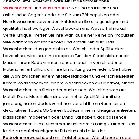
Abendtoilette. Aber was wäre ein Badezimmer ohne
Waschbecken
und
Wasserhahn
? Sie sind praktische und
ästhetische Gegenstände, die Sie zum Zähneputzen oder
Händewaschen verwenden. Entdecken Sie alle günstigen und
qualitativ hochwertigen Waschbecken und Wasserhähne auf
Vente-unique. Treffen Sie Ihre Wahl aus einer Reihe an Produkten.
Wie wählt man Waschbecken und Armaturen aus? Das
Waschbecken, das gemeinhin als Wasch- oder Spülbecken
bezeichnet wird, hat eine doppelte Funktion. Sie ist nicht nur ein
Muss in Ihrem Badezimmer, sondern auch in verschiedenen
Materialien erhältlich, um Ihre Einrichtung zu veredeln. Sie haben
die Wahl zwischen einem hitzebeständigen und verschleißfesten
Keramikwaschbecken, einem Waschbecken aus Marmor, einem
Waschbecken aus Stein oder auch einem Waschbecken aus
Metall. Diese Materialien sind von hoher Qualität, damit sie
jahrelang halten. Jedes von ihnen verleiht Ihrem Raum einen
dekorativen Touch. Ob Sie ein Badezimmer im designorientierten,
klassischen, modernen oder Ethno-Stil haben, das passende
Waschbecken ist mit Sicherheit in unserem Katalog zu finden. Das
letzte zu berücksichtigende Kriterium ist die Art des
Badezimmerwaschbeckens: freistehendes Waschbecken oder