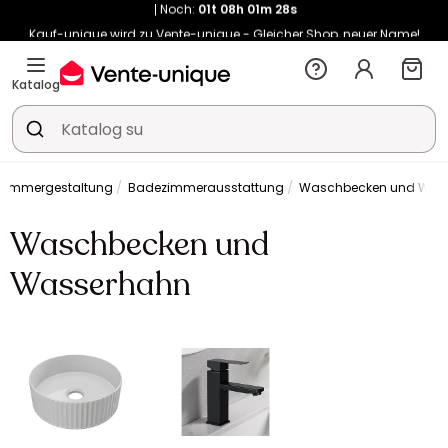
Kauf-unique wird zu Vente-unique - Gleicher Shop, neuer Name!
-10% ab 400€ mit
HEAT10
auf Vente-unique-Produkte
Noch:
01t
08h
01m
36s
Katalog
ezimmergestaltung
Badezimmerausstattung
Waschbecken und Was
Waschbecken und
Wasserhahn