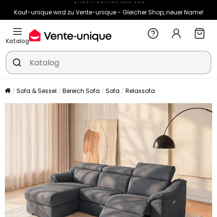
Kauf-unique wird zu Vente-unique - Gleicher Shop, neuer Name!
-10% ab 400€ mit
HEAT10
auf Vente-unique-Produkte
Noch:
00t
10h
15m
14s
Katalog
Sofa & Sessel
Bereich Sofa
Sofa
Relaxsofa