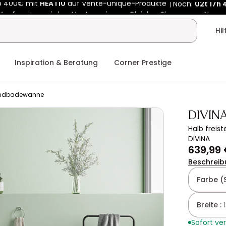
Kauf-unique wird zu Vente-unique - Gleicher Shop, neuer Name
b 400€ mit
HEAT10
auf Vente-unique-Produkte
Noch:
02t
17h
Hi
Inspiration & Beratung
Corner Prestige
ndbadewanne
DIVIN
Halb freis
DIVINA
639,99
Beschreib
Farbe (
Breite :
Sofort ve