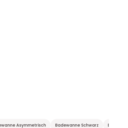
ewanne Asymmetrisch
Badewanne Schwarz
Badewann