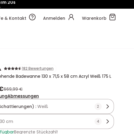
!
41m
28s
lfe & Kontakt
Anmelden
Warenkorb
A
182 Bewertungen
tehende Badewanne 130 x 71,5 x 58 cm Acryl Weiß 175 L
 €
669,99 €
ung
Abmessungen
Schattierungen) :
Weiß
2
130 cm
4
rfügbar
Begrenzte Stückzahl!