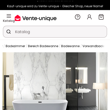
Kauf-unique wird zu Vente-unique - Gleicher Shop, neuer Name!
-10% ab 450€ mit
ENJOY10
auf Vente-unique-Produkte
Noch:
00t
03h
24m
25s
Katalog
Badezimmer
Bereich Badewanne
Badewanne
Vorwandbadewa