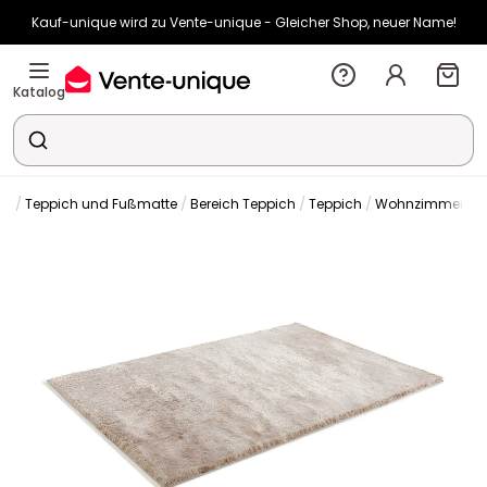
Kauf-unique wird zu Vente-unique - Gleicher Shop, neuer Name!
-11% ab 500€ mit
SUN11
auf Vente-unique-Produkte
Noch:
03t
17h
16m
59s
Katalog
on
Teppich und Fußmatte
Bereich Teppich
Teppich
Wohnzimmertep