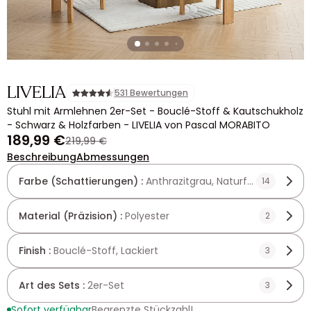
LIVELIA
531 Bewertungen
Stuhl mit Armlehnen 2er-Set - Bouclé-Stoff & Kautschukholz
- Schwarz & Holzfarben - LIVELIA von Pascal MORABITO
189,99 €
219,99 €
Beschreibung
Abmessungen
Farbe (Schattierungen) :
Anthrazitgrau, Naturfarben hell
14
Material (Präzision) :
Polyester
2
Finish :
Bouclé-Stoff, Lackiert
3
Art des Sets :
2er-Set
3
Sofort verfügbar
Begrenzte Stückzahl!