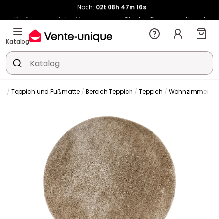
Kauf-unique wird zu Vente-unique - Gleicher Shop, neuer Name!
-10% ab 400€ mit
HEAT10
auf Vente-unique-Produkte
Noch:
02t
14h
53m
08s
Katalog
on
Teppich und Fußmatte
Bereich Teppich
Teppich
Wohnzimmertep