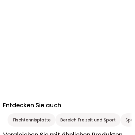
Entdecken Sie auch
Tischtennisplatte
Bereich Freizeit und Sport
Spor
Vergleichen Sie mit ähnlichen Produkten