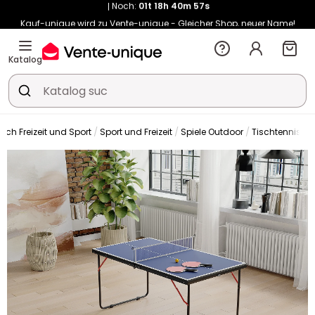
Kauf-unique wird zu Vente-unique - Gleicher Shop, neuer Name!
-10% ab 400€ mit
HEAT10
auf Vente-unique-Produkte
Noch:
01t
18h
41m
04s
Katalog
eich Freizeit und Sport
Sport und Freizeit
Spiele Outdoor
Tischtennispla