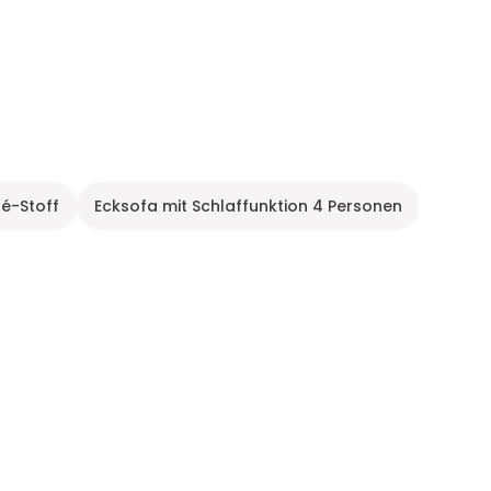
é-Stoff
Ecksofa mit Schlaffunktion 4 Personen
Gerade