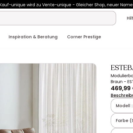
Kauf-unique wird zu Vente-unique - Gleicher Shop, neuer Name
 450€ mit
ENJOY10
auf Vente-unique-Produkte
Noch:
00t
20h
Hi
Inspiration & Beratung
Corner Prestige
ESTEB
Modulierba
Braun - E
469,99
Beschreib
Modell 
Farbe (