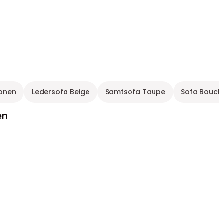
sonen
Ledersofa Beige
Samtsofa Taupe
Sofa Boucl
en