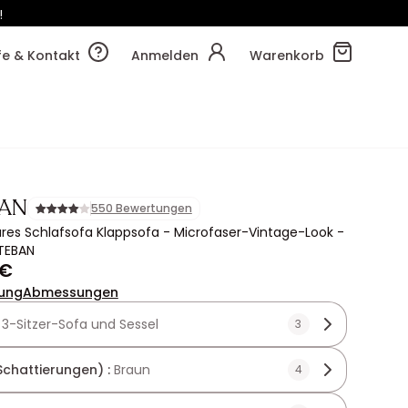
!
29m
46s
lfe & Kontakt
Anmelden
Warenkorb
AN
550 Bewertungen
res Schlafsofa Klappsofa - Microfaser-Vintage-Look -
STEBAN
 €
ung
Abmessungen
:
3-Sitzer-Sofa und Sessel
3
Schattierungen) :
Braun
4