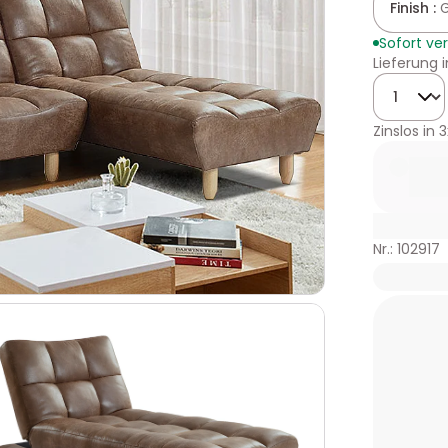
Finish :
G
Sofort ve
Lieferung 
Menge
Zinslos in
3
Nr.: 102917