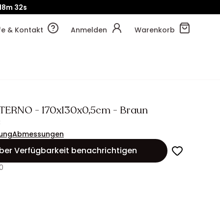
!
18m
38s
lfe & Kontakt
Anmelden
Warenkorb
ATERNO - 170x130x0,5cm - Braun
€
ung
Abmessungen
ber Verfügbarkeit benachrichtigen
0