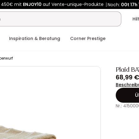
Kauf-unique wird zu Vente-unique - Gleicher Shop, neuer Name
b 450€ mit
ENJOY10
auf Vente-unique-Produkte
Noch:
00t
17h
Hi
Inspiration & Beratung
Corner Prestige
berwurf
Plaid B
68,99 
Beschreib
Ü
Nr.: 415000