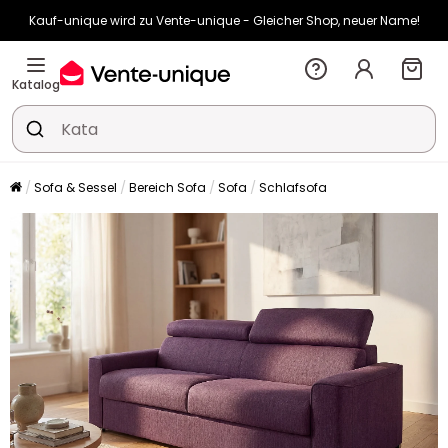
Kauf-unique wird zu Vente-unique - Gleicher Shop, neuer Name!
-10% ab 400€ mit
HEAT10
auf Vente-unique-Produkte
Noch:
00t
08h
02m
26s
Katalog
Sofa & Sessel
Bereich Sofa
Sofa
Schlafsofa