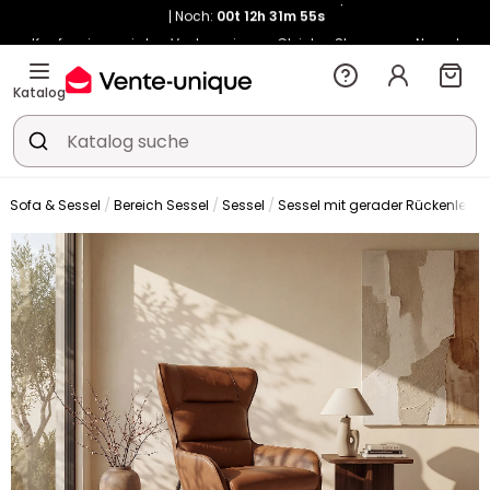
Kauf-unique wird zu Vente-unique - Gleicher Shop, neuer Name!
-10% ab 400€ mit
HEAT10
auf Vente-unique-Produkte
Noch:
00t
12h
32m
02s
Katalog
Sofa & Sessel
Bereich Sessel
Sessel
Sessel mit gerader Rückenlehn