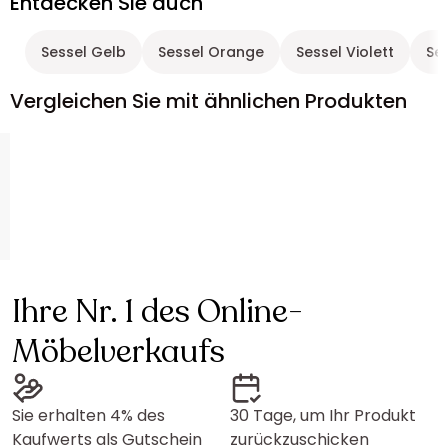
Entdecken Sie auch
Sessel Gelb
Sessel Orange
Sessel Violett
Ses
Vergleichen Sie mit ähnlichen Produkten
Ihre Nr. 1 des Online-
Möbelverkaufs
Sie erhalten 4% des
30 Tage, um Ihr Produkt
Kaufwerts als Gutschein
zurückzuschicken