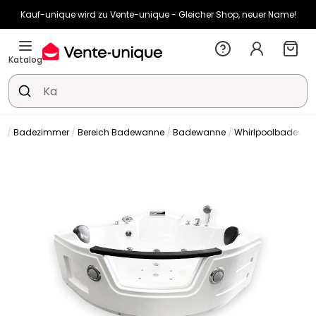
Kauf-unique wird zu Vente-unique - Gleicher Shop, neuer Name!
-10% ab 400€ mit
HEAT10
auf Vente-unique-Produkte
Noch:
01t
07h
24m
52s
Katalog
Badezimmer
Bereich Badewanne
Badewanne
Whirlpoolbadewa