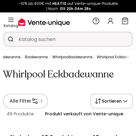
-10% ab 400€ mit
HEAT10
auf Vente-unique-Produkte
Noch:
01t
20h
04m
28s
Kauf-unique wird zu Vente-unique - Gleicher Shop, neuer Name!
-10% ab 400€ mit
HEAT10
auf Vente-unique-Produkte
Katalog
Noch:
01t
20h
04m
35s
 Badewanne
Badewanne
Whirlpoolbadewanne
Whirlpool Eckbadew
Whirlpool Eckbadewanne
Alle Filter
Sortieren
1
49 Produkte
Produkt verkauft von Vente-unique