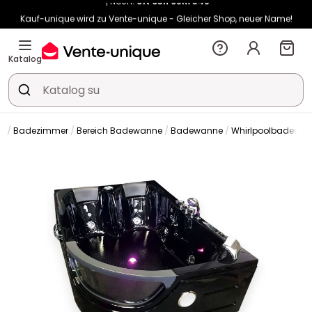
Kauf-unique wird zu Vente-unique - Gleicher Shop, neuer Name!
-10% ab 400€ mit
HEAT10
auf Vente-unique-Produkte
Noch:
01t
03h
05m
42s
Katalog
Badezimmer
Bereich Badewanne
Badewanne
Whirlpoolbadewa