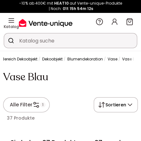
Noch:
01t
15h
54m
11s
Kauf-unique wird zu Vente-unique - Gleicher Shop, neuer Name!
-10% ab 400€ mit
HEAT10
auf Vente-unique-Produkte
Noch:
01t
15h
54m
18s
Katalog
Bereich Dekoobjekt
Dekoobjekt
Blumendekoration
Vase
Vase Bla
Vase Blau
Alle Filter
Sortieren
1
37 Produkte