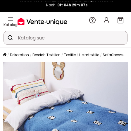
Kauf-unique wird zu Vente-unique - Gleicher Shop, neuer Name!
-10% ab 400€ mit
HEAT10
auf Vente-unique-Produkte
Noch:
01t
04h
29m
13s
Katalog
Dekoration
Bereich Textilien
Textilie
Heimtextilie
Sofaüberwurf