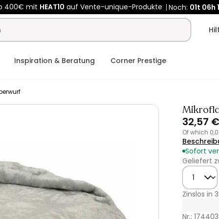
Kauf-unique wird zu Vente-unique - Gleicher Shop, neuer Name
b 400€ mit
HEAT10
auf Vente-unique-Produkte
Noch:
01t
06h
Hi
Inspiration & Beratung
Corner Prestige
berwurf
Mikrofl
32,57 
of which 0,
Beschreib
Sofort ve
Geliefert
Menge
Zinslos in
3
Nr.: 17440