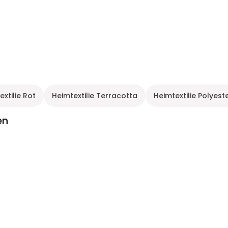
extilie Rot
Heimtextilie Terracotta
Heimtextilie Polyest
en