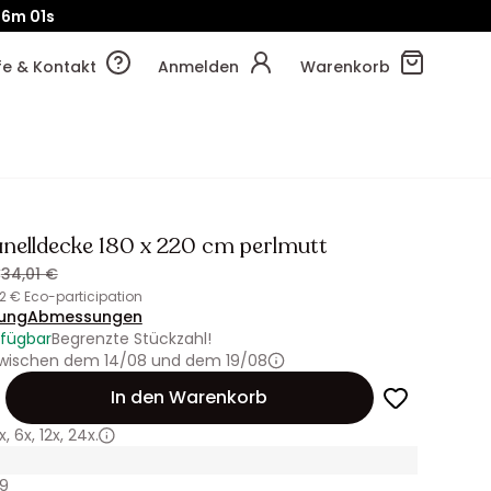
!
16m
08s
lfe & Kontakt
Anmelden
Warenkorb
anelldecke 180 x 220 cm perlmutt
€
34,01 €
02 € Eco-participation
ung
Abmessungen
rfügbar
Begrenzte Stückzahl!
 zwischen dem 14/08 und dem 19/08
In den Warenkorb
x
,
6x
,
12x
,
24x.
39