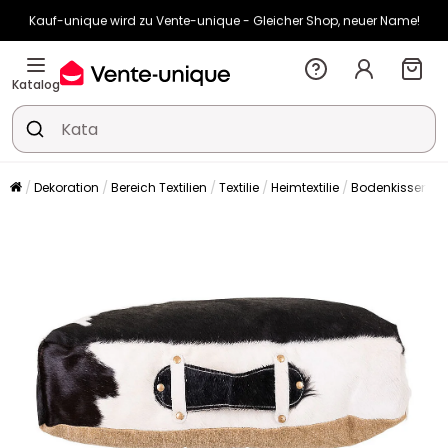
Kauf-unique wird zu Vente-unique - Gleicher Shop, neuer Name!
-10% ab 400€ mit
HEAT10
auf Vente-unique-Produkte
Noch:
02t
00h
31m
52s
Katalog
Dekoration
Bereich Textilien
Textilie
Heimtextilie
Bodenkissen