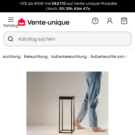
Noch:
01t
20h
42m
46s
Kauf-unique wird zu Vente-unique - Gleicher Shop, neuer Name!
-10% ab 400€ mit
HEAT10
auf Vente-unique-Produkte
Noch:
01t
20h
46m
07s
Katalog
Beleuchtung
Beleuchtung
Außenbeleuchtung
Außenleuchte zum Aufst