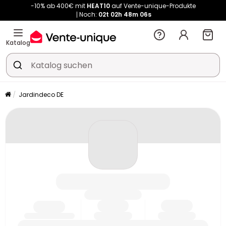
-10% ab 400€ mit
HEAT10
auf Vente-unique-Produkte
Noch:
02t
02h
48m
06s
Kauf-unique wird zu Vente-unique - Gleicher Shop, neuer Name!
-10% ab 400€ mit
HEAT10
auf Vente-unique-Produkte
Katalog
Noch:
02t
02h
48m
12s
Jardindeco DE