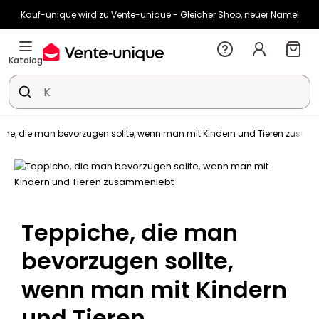
Kauf-unique wird zu Vente-unique - Gleicher Shop, neuer Name!
-10% ab 400€ mit
HEAT10
auf Vente-unique-Produkte
Noch:
00t
10h
28m
02s
Katalog
che, die man bevorzugen sollte, wenn man mit Kindern und Tieren zusa
Teppiche, die man
bevorzugen sollte,
wenn man mit Kindern
und Tieren