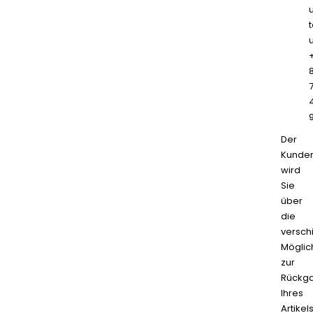
Der
Kunden
wird
Sie
über
die
versch
Möglic
zur
Rückg
Ihres
Artikel