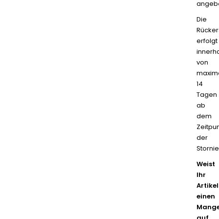
angebo
Die
Rücker
erfolgt
innerh
von
maxim
14
Tagen
ab
dem
Zeitpu
der
Storni
Weist
Ihr
Artikel
einen
Mange
auf