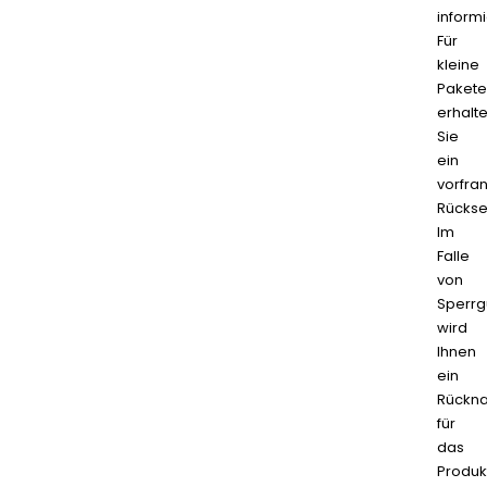
informi
Für
kleine
Pakete
erhalt
Sie
ein
vorfran
Rückse
Im
Falle
von
Sperrg
wird
Ihnen
ein
Rückn
für
das
Produk