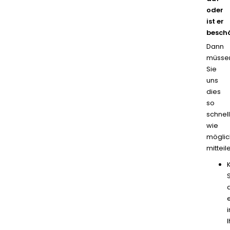
oder
ist er
besch
Dann
müsse
Sie
uns
dies
so
schnell
wie
möglic
mitteil
i