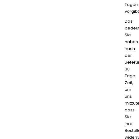
Tagen
vorgibt
Das
bedeut
Sie
haben
nach
der
Liefer
30
Tage
Zeit,
um
uns
mitzute
dass
Sie
Ihre
Bestel
widerr