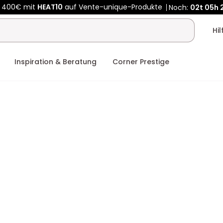
Kauf-unique wird zu Vente-unique - Gleicher Shop, neuer Name
b 400€ mit
HEAT10
auf Vente-unique-Produkte
Noch:
02t
06h
Hi
Inspiration & Beratung
Corner Prestige