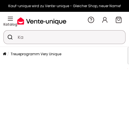
Kauf-unique wird zu Vente-unique - Gleicher Shop, neuer Name!
-10% ab 450€ mit
ENJOY10
auf Vente-unique-Produkte
Noch:
00t
08h
50m
45s
Katalog
Treueprogramm Very Unique