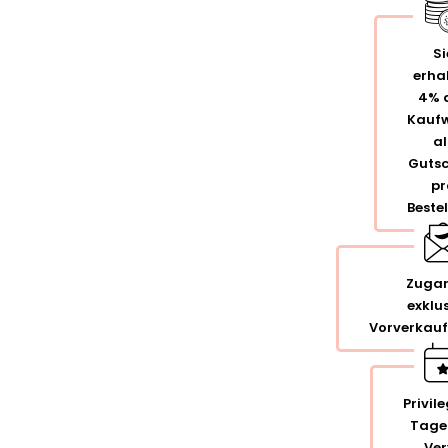
Si
erha
4% 
Kaufw
al
Gutsc
pr
Beste
Zugan
exklu
Vorverkauf
Privil
Tage
Ver