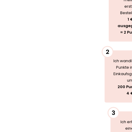
ers
Bestel
1 
ausge
= 2 P
2
Ich wand
Punkte i
Einkaufsg
um
200 Pu
4 
3
Ich er
ein