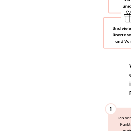
uni
Und viele
Überras
und Vor
1
Ich s
Punkt
mei