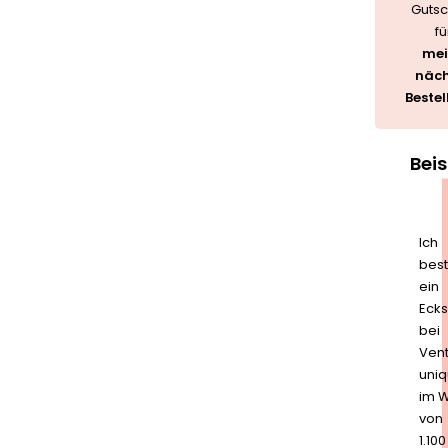
Gutsc
fü
mei
näch
Bestel
Beis
Ich
best
ein
Ecks
bei
Ven
uni
im W
von
1.100