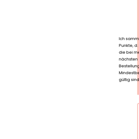
Ich samm
Punkte, d.
die bei m
nächsten
Bestellun
Mindestbe
gültig sind